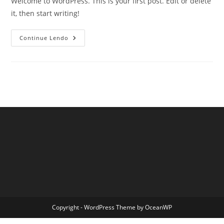
Welcome to WordPress. This is your first post. Edit or delete
it, then start writing!
Hello
Continue Lendo
World!
Copyright - WordPress Theme by OceanWP