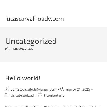
Ir
para
o
lucascarvalhoadv.com
conteúdo
Uncategorized
>
Uncategorized
Hello world!
Autor
Post
contatocasulods@gmail.com
março 21, 2025
do
publicado:
Categoria
Comentários
Uncategorized
1 comentário
post:
do
do
post:
post: