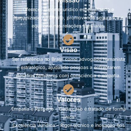
Oferecer suporte jurídico especializado e
humanizado no Direito, promovendo segurança e
equilíbrio nas relações familiares.
Visão
Ser referência no Brasil como advogado humanista
e estratégico, ajudando pessoas a enfrentarem
desafios familiares com consciência e empatia.
Valores
Empatia e Respeito – Cada caso é tratado de forma
única
Excelência Jurídica – Rigor técnico e inovação nos